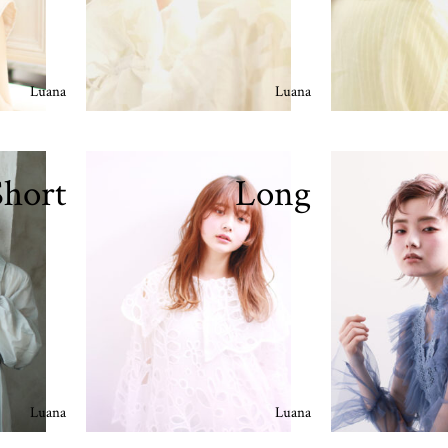
Luana
Luana
Short
Long
Luana
Luana