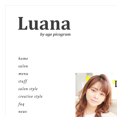
home
salon
menu
staff
salon style
creative style
faq
news