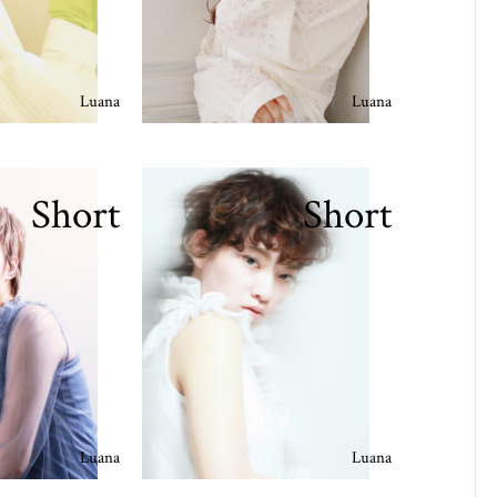
Luana
Luana
Short
Short
Luana
Luana