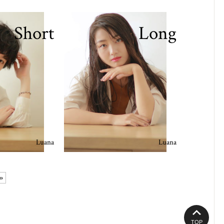
Short
Long
Luana
Luana
»
TOP