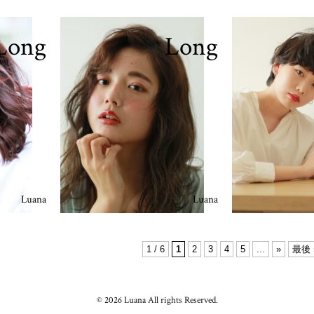
Long
Long
Luana
Luana
1 / 6
1
2
3
4
5
...
»
最後 
© 2026 Luana All rights Reserved.