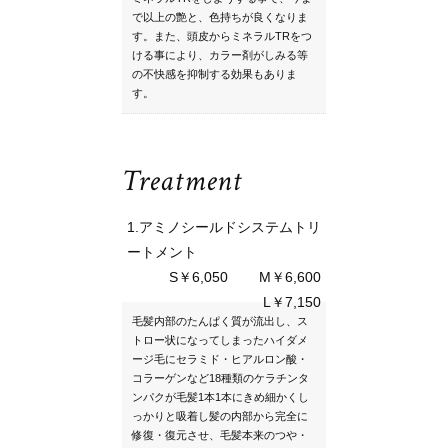
で以上の艶と、色持ちが良くなりま
す。また、頭皮からミネラルTRをつ
ける事により、カラー剤がしみる等
の不快感を抑制する効果もありま
す。
Treatment
1.アミノシールドシステムトリ
ートメント
S￥6,050
M￥6,600
L￥7,150
毛髪内部のたんぱく質が流出し、ス
トロー状になってしまったハイダメ
ージ毛にセラミド・ヒアルロン酸・
コラーゲンなど18種類のケラチンタ
ンパクが毛髪1本1本にきめ細かくし
っかりと吸着し髪の内部から完全に
修復・復元させ、毛髪本来のつや・