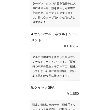
ラーゲン、タンパク質を毛髪中に大
量に送り込み、熱を利用し毛髪中に
定着させ、コーティングするタイ
プ。特にウェーブ毛やクセ毛の方に
おすすめ！
4.オリジナルミネラルトリート
メント
￥1,100～
アルカリ機能水を使用した当店オリ
ジナルトリートメントです。「髪が
持つ本来の艶を」をテーマに、酸化
してしまった髪に水分補給し、潤い
ある艶やかな髪に仕上げます。
5.クイックSPA
￥1,650
頭皮の状態に合わせた、頭皮用トリ
ートメントを塗布し、指圧マッサー