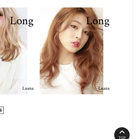
Long
Long
Luana
Luana
6
TOP