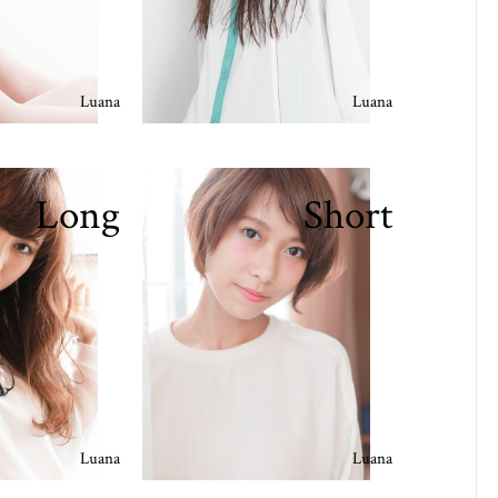
Luana
Luana
Long
Short
Luana
Luana