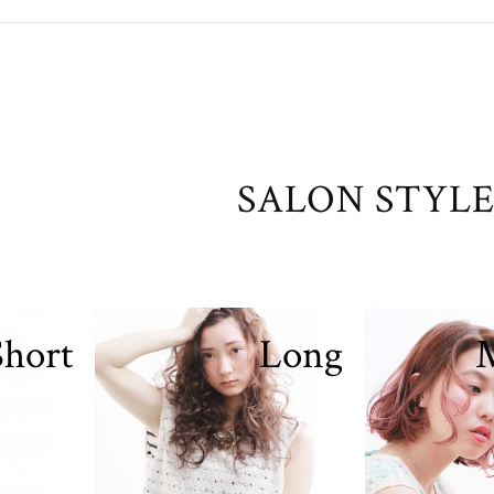
SALON STYL
Short
Long