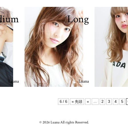
dium
Long
Luana
Luana
6 / 6
« 先頭
«
...
2
3
4
5
© 2026 Luana All rights Reserved.