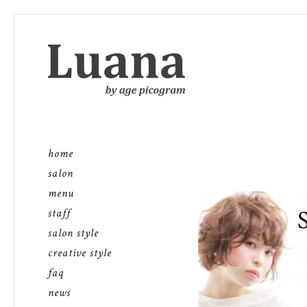
home
salon
menu
staff
salon style
creative style
faq
news