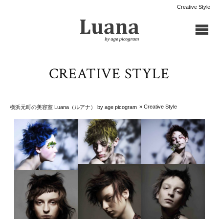
Creative Style
CREATIVE STYLE
» Creative Style
横浜元町の美容室 Luana（ルアナ） by age picogram